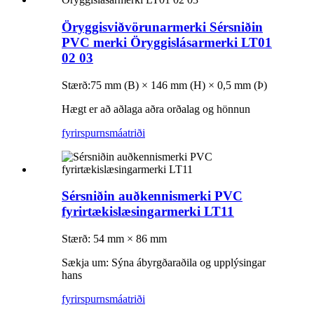
Öryggisviðvörunarmerki Sérsniðin
PVC merki Öryggislásarmerki LT01
02 03
Stærð:
75 mm (B) × 146 mm (H) × 0,5 mm (Þ)
Hægt er að aðlaga aðra orðalag og hönnun
fyrirspurn
smáatriði
Sérsniðin auðkennismerki PVC
fyrirtækislæsingarmerki LT11
Stærð: 54 mm × 86 mm
Sækja um: Sýna ábyrgðaraðila og upplýsingar
hans
fyrirspurn
smáatriði