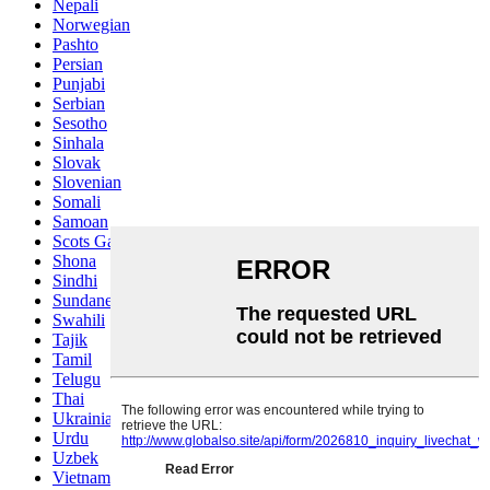
Nepali
Norwegian
Pashto
Persian
Punjabi
Serbian
Sesotho
Sinhala
Slovak
Slovenian
Somali
Samoan
Scots Gaelic
Shona
Sindhi
Sundanese
Swahili
Tajik
Tamil
Telugu
Thai
Ukrainian
Urdu
Uzbek
Vietnamese