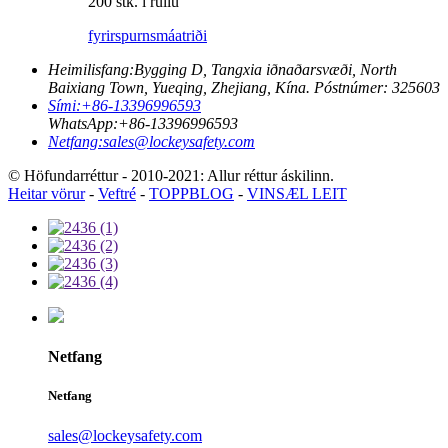
200 stk. í rúllu
fyrirspurn
smáatriði
Heimilisfang:
Bygging D, Tangxia iðnaðarsvæði, North
Baixiang Town, Yueqing, Zhejiang, Kína. Póstnúmer: 325603
Sími:
+86-13396996593
WhatsApp:
+86-13396996593
Netfang:
sales@lockeysafety.com
© Höfundarréttur - 2010-2021: Allur réttur áskilinn.
Heitar vörur
-
Veftré
-
TOPPBLOG
-
VINSÆL LEIT
Netfang
Netfang
sales@lockeysafety.com