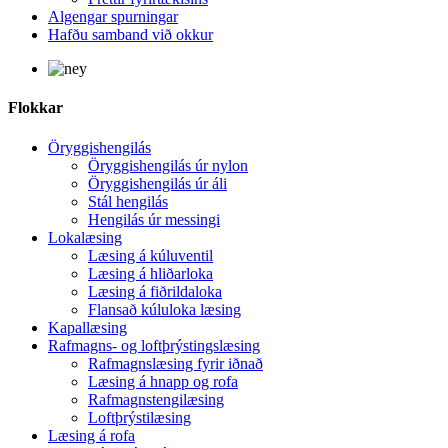
Algengar spurningar
Hafðu samband við okkur
Flokkar
Öryggishengilás
Öryggishengilás úr nylon
Öryggishengilás úr áli
Stál hengilás
Hengilás úr messingi
Lokalæsing
Læsing á kúluventil
Læsing á hliðarloka
Læsing á fiðrildaloka
Flansað kúluloka læsing
Kapallæsing
Rafmagns- og loftþrýstingslæsing
Rafmagnslæsing fyrir iðnað
Læsing á hnapp og rofa
Rafmagnstengilæsing
Loftþrýstilæsing
Læsing á rofa