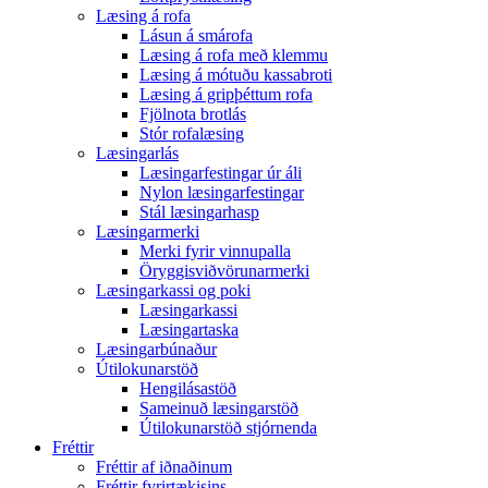
Læsing á rofa
Lásun á smárofa
Læsing á rofa með klemmu
Læsing á mótuðu kassabroti
Læsing á gripþéttum rofa
Fjölnota brotlás
Stór rofalæsing
Læsingarlás
Læsingarfestingar úr áli
Nylon læsingarfestingar
Stál læsingarhasp
Læsingarmerki
Merki fyrir vinnupalla
Öryggisviðvörunarmerki
Læsingarkassi og poki
Læsingarkassi
Læsingartaska
Læsingarbúnaður
Útilokunarstöð
Hengilásastöð
Sameinuð læsingarstöð
Útilokunarstöð stjórnenda
Fréttir
Fréttir af iðnaðinum
Fréttir fyrirtækisins