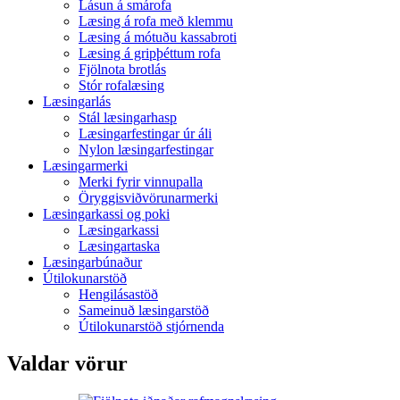
Lásun á smárofa
Læsing á rofa með klemmu
Læsing á mótuðu kassabroti
Læsing á gripþéttum rofa
Fjölnota brotlás
Stór rofalæsing
Læsingarlás
Stál læsingarhasp
Læsingarfestingar úr áli
Nylon læsingarfestingar
Læsingarmerki
Merki fyrir vinnupalla
Öryggisviðvörunarmerki
Læsingarkassi og poki
Læsingarkassi
Læsingartaska
Læsingarbúnaður
Útilokunarstöð
Hengilásastöð
Sameinuð læsingarstöð
Útilokunarstöð stjórnenda
Valdar vörur