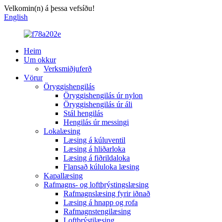
Velkomin(n) á þessa vefsíðu!
English
Heim
Um okkur
Verksmiðjuferð
Vörur
Öryggishengilás
Öryggishengilás úr nylon
Öryggishengilás úr áli
Stál hengilás
Hengilás úr messingi
Lokalæsing
Læsing á kúluventil
Læsing á hliðarloka
Læsing á fiðrildaloka
Flansað kúluloka læsing
Kapallæsing
Rafmagns- og loftþrýstingslæsing
Rafmagnslæsing fyrir iðnað
Læsing á hnapp og rofa
Rafmagnstengilæsing
Loftþrýstilæsing