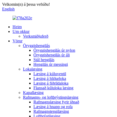
Velkomin(n) á þessa vefsíðu!
English
Heim
Um okkur
Verksmiðjuferð
Vörur
Öryggishengilás
Öryggishengilás úr nylon
Öryggishengilás úr áli
Stál hengilás
Hengilás úr messingi
Lokalæsing
Læsing á kúluventil
Læsing á hliðarloka
Læsing á fiðrildaloka
Flansað kúluloka læsing
Kapallæsing
Rafmagns- og loftþrýstingslæsing
Rafmagnslæsing fyrir iðnað
Læsing á hnapp og rofa
Rafmagnstengilæsing
Loftþrýstilæsing