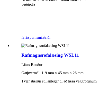
veggrofa
fyrirspurn
smáatriði
Rafmagnsrofalæsing WSL11
Litur: Rauður
Gatþvermál: 119 mm × 45 mm × 26 mm
Tvær stærðir stillanlegar til að læsa veggrofunum