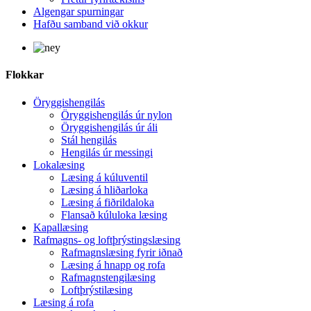
Algengar spurningar
Hafðu samband við okkur
Flokkar
Öryggishengilás
Öryggishengilás úr nylon
Öryggishengilás úr áli
Stál hengilás
Hengilás úr messingi
Lokalæsing
Læsing á kúluventil
Læsing á hliðarloka
Læsing á fiðrildaloka
Flansað kúluloka læsing
Kapallæsing
Rafmagns- og loftþrýstingslæsing
Rafmagnslæsing fyrir iðnað
Læsing á hnapp og rofa
Rafmagnstengilæsing
Loftþrýstilæsing
Læsing á rofa