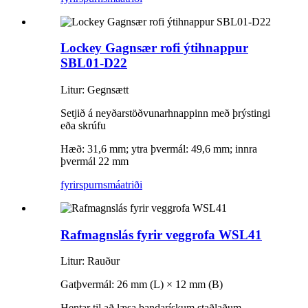
Lockey Gagnsær rofi ýtihnappur
SBL01-D22
Litur: Gegnsætt
Setjið á neyðarstöðvunarhnappinn með þrýstingi
eða skrúfu
Hæð: 31,6 mm; ytra þvermál: 49,6 mm; innra
þvermál 22 mm
fyrirspurn
smáatriði
Rafmagnslás fyrir veggrofa WSL41
Litur: Rauður
Gatþvermál: 26 mm (L) × 12 mm (B)
Hentar til að læsa bandarískum staðlaðum