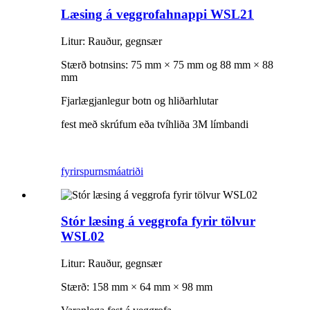
Læsing á veggrofahnappi WSL21
Litur: Rauður, gegnsær
Stærð botnsins: 75 mm × 75 mm og 88 mm × 88
mm
Fjarlægjanlegur botn og hliðarhlutar
fest með skrúfum eða tvíhliða 3M límbandi
fyrirspurn
smáatriði
Stór læsing á veggrofa fyrir tölvur
WSL02
Litur: Rauður, gegnsær
Stærð: 158 mm × 64 mm × 98 mm