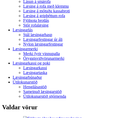
Lásun á smárofa
Læsing á rofa með klemmu
Læsing á mótuðu kassabroti
Læsing á gripþéttum rofa
Fjölnota brotlás
Stór rofalæsing
Læsingarlás
Stál læsingarhasp
Læsingarfestingar úr áli
Nylon læsingarfestingar
Læsingarmerki
Merki fyrir vinnupalla
Öryggisviðvörunarmerki
Læsingarkassi og poki
Læsingarkassi
Læsingartaska
Læsingarbúnaður
Útilokunarstöð
Hengilásastöð
Sameinuð læsingarstöð
Útilokunarstöð stjórnenda
Valdar vörur