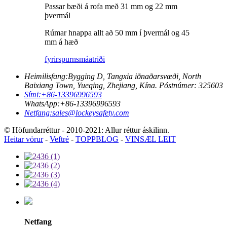
Passar bæði á rofa með 31 mm og 22 mm
þvermál
Rúmar hnappa allt að 50 mm í þvermál og 45
mm á hæð
fyrirspurn
smáatriði
Heimilisfang:
Bygging D, Tangxia iðnaðarsvæði, North
Baixiang Town, Yueqing, Zhejiang, Kína. Póstnúmer: 325603
Sími:
+86-13396996593
WhatsApp:
+86-13396996593
Netfang:
sales@lockeysafety.com
© Höfundarréttur - 2010-2021: Allur réttur áskilinn.
Heitar vörur
-
Veftré
-
TOPPBLOG
-
VINSÆL LEIT
Netfang