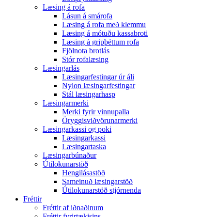
Læsing á rofa
Lásun á smárofa
Læsing á rofa með klemmu
Læsing á mótuðu kassabroti
Læsing á gripþéttum rofa
Fjölnota brotlás
Stór rofalæsing
Læsingarlás
Læsingarfestingar úr áli
Nylon læsingarfestingar
Stál læsingarhasp
Læsingarmerki
Merki fyrir vinnupalla
Öryggisviðvörunarmerki
Læsingarkassi og poki
Læsingarkassi
Læsingartaska
Læsingarbúnaður
Útilokunarstöð
Hengilásastöð
Sameinuð læsingarstöð
Útilokunarstöð stjórnenda
Fréttir
Fréttir af iðnaðinum
Fréttir fyrirtækisins