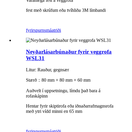
Varanlega fest á veggrofa
fest með skrúfum eða tvíhliða 3M límbandi
fyrirspurn
smáatriði
Neyðarlásarbúnaður fyrir veggrofa
WSL31
Litur: Rauður, gegnsær
Stærð
：
80 mm × 80 mm × 60 mm
Auðvelt í uppsetningu, límdu það bara á
rofaskápinn
Hentar fyrir skiptirofa eða iðnaðarrafmagnsrofa
með ytri vídd minni en 65 mm
fyrirspurn
smáatriði