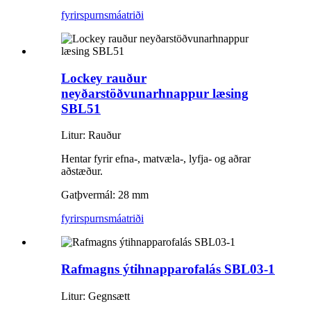
fyrirspurn
smáatriði
Lockey rauður
neyðarstöðvunarhnappur læsing
SBL51
Litur: Rauður
Hentar fyrir efna-, matvæla-, lyfja- og aðrar
aðstæður.
Gatþvermál: 28 mm
fyrirspurn
smáatriði
Rafmagns ýtihnapparofalás SBL03-1
Litur: Gegnsætt