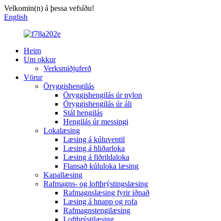
Velkomin(n) á þessa vefsíðu!
English
Heim
Um okkur
Verksmiðjuferð
Vörur
Öryggishengilás
Öryggishengilás úr nylon
Öryggishengilás úr áli
Stál hengilás
Hengilás úr messingi
Lokalæsing
Læsing á kúluventil
Læsing á hliðarloka
Læsing á fiðrildaloka
Flansað kúluloka læsing
Kapallæsing
Rafmagns- og loftþrýstingslæsing
Rafmagnslæsing fyrir iðnað
Læsing á hnapp og rofa
Rafmagnstengilæsing
Loftþrýstilæsing