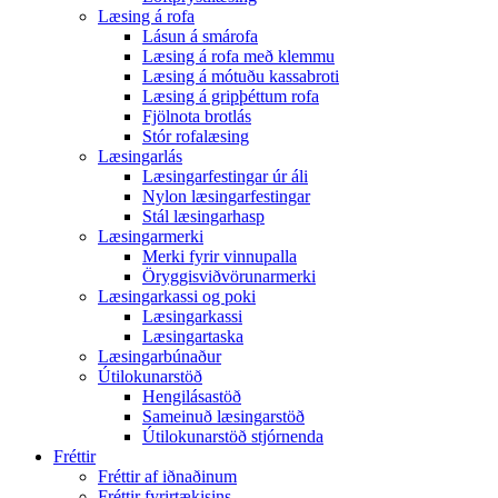
Læsing á rofa
Lásun á smárofa
Læsing á rofa með klemmu
Læsing á mótuðu kassabroti
Læsing á gripþéttum rofa
Fjölnota brotlás
Stór rofalæsing
Læsingarlás
Læsingarfestingar úr áli
Nylon læsingarfestingar
Stál læsingarhasp
Læsingarmerki
Merki fyrir vinnupalla
Öryggisviðvörunarmerki
Læsingarkassi og poki
Læsingarkassi
Læsingartaska
Læsingarbúnaður
Útilokunarstöð
Hengilásastöð
Sameinuð læsingarstöð
Útilokunarstöð stjórnenda
Fréttir
Fréttir af iðnaðinum
Fréttir fyrirtækisins