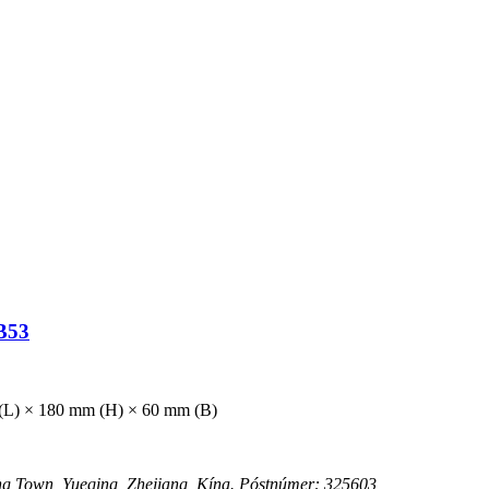
LB53
(L) × 180 mm (H) × 60 mm (B)
ng Town, Yueqing, Zhejiang, Kína. Póstnúmer: 325603