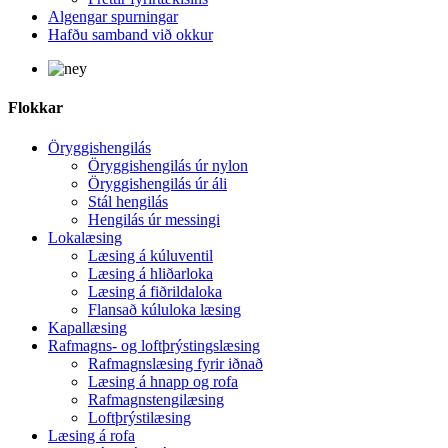
Algengar spurningar
Hafðu samband við okkur
Flokkar
Öryggishengilás
Öryggishengilás úr nylon
Öryggishengilás úr áli
Stál hengilás
Hengilás úr messingi
Lokalæsing
Læsing á kúluventil
Læsing á hliðarloka
Læsing á fiðrildaloka
Flansað kúluloka læsing
Kapallæsing
Rafmagns- og loftþrýstingslæsing
Rafmagnslæsing fyrir iðnað
Læsing á hnapp og rofa
Rafmagnstengilæsing
Loftþrýstilæsing
Læsing á rofa