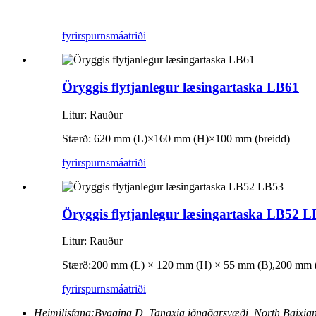
fyrirspurn
smáatriði
Öryggis flytjanlegur læsingartaska LB61
Litur: Rauður
Stærð: 620 mm (L)
×
160 mm (H)
×
100 mm (breidd)
fyrirspurn
smáatriði
Öryggis flytjanlegur læsingartaska LB52 
Litur: Rauður
Stærð:
200 mm (L) × 120 mm (H) × 55 mm (B)
,
200 mm 
fyrirspurn
smáatriði
Heimilisfang:
Bygging D, Tangxia iðnaðarsvæði, North Baixia