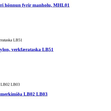
ýrri hönnun fyrir manholu, MHL01
 nylon, verkfærataska LB51
g merkimiða LB02 LB03