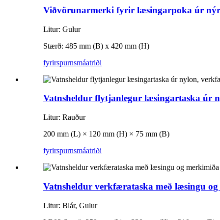
Viðvörunarmerki fyrir læsingarpoka úr n
Litur: Gulur
Stærð: 485 mm (B) x 420 mm (H)
fyrirspurn
smáatriði
Vatnsheldur flytjanlegur læsingartaska úr
Litur: Rauður
200 mm (L) × 120 mm (H) × 75 mm (B)
fyrirspurn
smáatriði
Vatnsheldur verkfærataska með læsingu o
Litur: Blár, Gulur