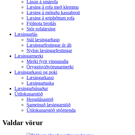
Lásun á smárofa
Læsing á rofa með klemmu
Læsing á mótuðu kassabroti
Læsing á gripþéttum rofa
Fjölnota brotlás
Stór rofalæsing
Læsingarlás
Stál læsingarhasp
Læsingarfestingar úr áli
Nylon læsingarfestingar
Læsingarmerki
Merki fyrir vinnupalla
Öryggisviðvörunarmerki
Læsingarkassi og poki
Læsingarkassi
Læsingartaska
Læsingarbúnaður
Útilokunarstöð
Hengilásastöð
Sameinuð læsingarstöð
Útilokunarstöð stjórnenda
Valdar vörur