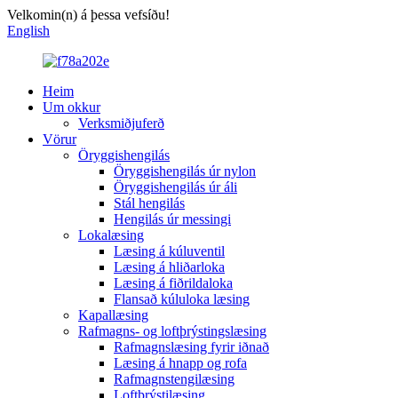
Velkomin(n) á þessa vefsíðu!
English
Heim
Um okkur
Verksmiðjuferð
Vörur
Öryggishengilás
Öryggishengilás úr nylon
Öryggishengilás úr áli
Stál hengilás
Hengilás úr messingi
Lokalæsing
Læsing á kúluventil
Læsing á hliðarloka
Læsing á fiðrildaloka
Flansað kúluloka læsing
Kapallæsing
Rafmagns- og loftþrýstingslæsing
Rafmagnslæsing fyrir iðnað
Læsing á hnapp og rofa
Rafmagnstengilæsing
Loftþrýstilæsing