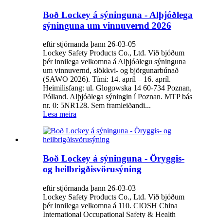
Boð Lockey á sýninguna - Alþjóðlega
sýninguna um vinnuvernd 2026
eftir stjórnanda þann 26-03-05
Lockey Safety Products Co., Ltd. Við bjóðum
þér innilega velkomna á Alþjóðlegu sýninguna
um vinnuvernd, slökkvi- og björgunarbúnað
(SAWO 2026). Tími: 14. apríl – 16. apríl.
Heimilisfang: ul. Glogowska 14 60-734 Poznan,
Pólland. Alþjóðlega sýningin í Poznan. MTP bás
nr. 0: 5NR128. Sem framleiðandi...
Lesa meira
Boð Lockey á sýninguna - Öryggis-
og heilbrigðisvörusýning
eftir stjórnanda þann 26-03-03
Lockey Safety Products Co., Ltd. Við bjóðum
þér innilega velkomna á 110. CIOSH China
International Occupational Safety & Health