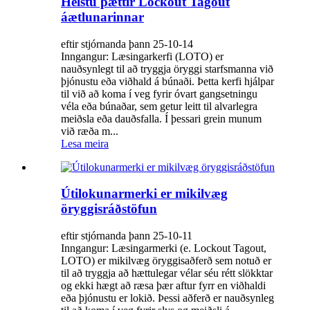
Helstu þættir Lockout Tagout
áætlunarinnar
eftir stjórnanda þann 25-10-14
Inngangur: Læsingarkerfi (LOTO) er
nauðsynlegt til að tryggja öryggi starfsmanna við
þjónustu eða viðhald á búnaði. Þetta kerfi hjálpar
til við að koma í veg fyrir óvart gangsetningu
véla eða búnaðar, sem getur leitt til alvarlegra
meiðsla eða dauðsfalla. Í þessari grein munum
við ræða m...
Lesa meira
Útilokunarmerki er mikilvæg
öryggisráðstöfun
eftir stjórnanda þann 25-10-11
Inngangur: Læsingarmerki (e. Lockout Tagout,
LOTO) er mikilvæg öryggisaðferð sem notuð er
til að tryggja að hættulegar vélar séu rétt slökktar
og ekki hægt að ræsa þær aftur fyrr en viðhaldi
eða þjónustu er lokið. Þessi aðferð er nauðsynleg