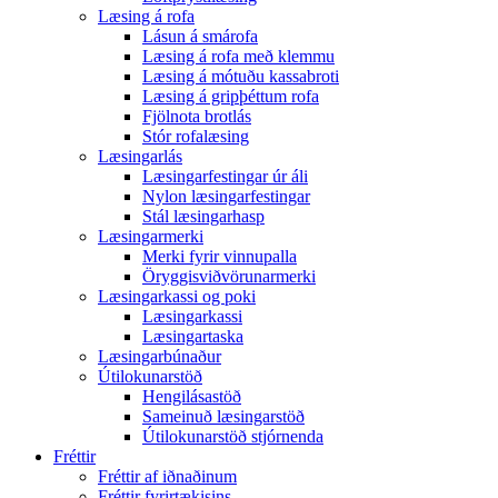
Læsing á rofa
Lásun á smárofa
Læsing á rofa með klemmu
Læsing á mótuðu kassabroti
Læsing á gripþéttum rofa
Fjölnota brotlás
Stór rofalæsing
Læsingarlás
Læsingarfestingar úr áli
Nylon læsingarfestingar
Stál læsingarhasp
Læsingarmerki
Merki fyrir vinnupalla
Öryggisviðvörunarmerki
Læsingarkassi og poki
Læsingarkassi
Læsingartaska
Læsingarbúnaður
Útilokunarstöð
Hengilásastöð
Sameinuð læsingarstöð
Útilokunarstöð stjórnenda
Fréttir
Fréttir af iðnaðinum
Fréttir fyrirtækisins