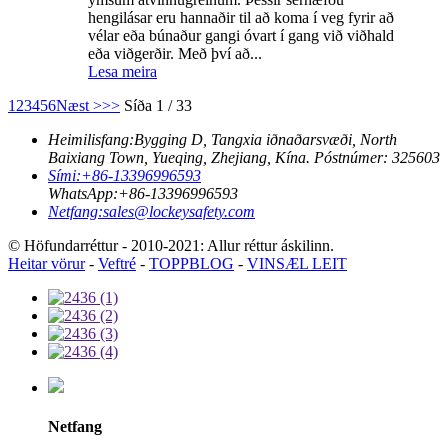
hengilásar eru hannaðir til að koma í veg fyrir að
vélar eða búnaður gangi óvart í gang við viðhald
eða viðgerðir. Með því að...
Lesa meira
1
2
3
4
5
6
Næst >
>>
Síða 1 / 33
Heimilisfang:
Bygging D, Tangxia iðnaðarsvæði, North
Baixiang Town, Yueqing, Zhejiang, Kína. Póstnúmer: 325603
Sími:
+86-13396996593
WhatsApp:
+86-13396996593
Netfang:
sales@lockeysafety.com
© Höfundarréttur - 2010-2021: Allur réttur áskilinn.
Heitar vörur
-
Veftré
-
TOPPBLOG
-
VINSÆL LEIT
Netfang