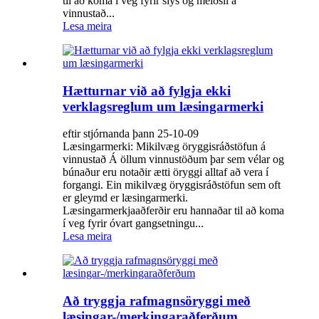
til að koma í veg fyrir slys og meiðsli á
vinnustað...
Lesa meira
Hætturnar við að fylgja ekki
verklagsreglum um læsingarmerki
eftir stjórnanda þann 25-10-09
Læsingarmerki: Mikilvæg öryggisráðstöfun á
vinnustað Á öllum vinnustöðum þar sem vélar og
búnaður eru notaðir ætti öryggi alltaf að vera í
forgangi. Ein mikilvæg öryggisráðstöfun sem oft
er gleymd er læsingarmerki.
Læsingarmerkjaaðferðir eru hannaðar til að koma
í veg fyrir óvart gangsetningu...
Lesa meira
Að tryggja rafmagnsöryggi með
læsingar-/merkingaraðferðum