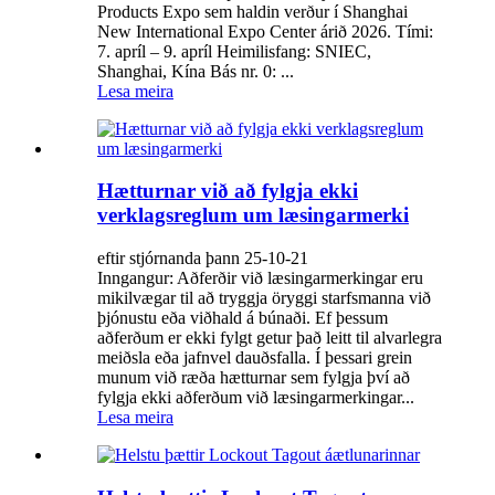
Products Expo sem haldin verður í Shanghai
New International Expo Center árið 2026. Tími:
7. apríl – 9. apríl Heimilisfang: SNIEC,
Shanghai, Kína Bás nr. 0: ...
Lesa meira
Hætturnar við að fylgja ekki
verklagsreglum um læsingarmerki
eftir stjórnanda þann 25-10-21
Inngangur: Aðferðir við læsingarmerkingar eru
mikilvægar til að tryggja öryggi starfsmanna við
þjónustu eða viðhald á búnaði. Ef þessum
aðferðum er ekki fylgt getur það leitt til alvarlegra
meiðsla eða jafnvel dauðsfalla. Í þessari grein
munum við ræða hætturnar sem fylgja því að
fylgja ekki aðferðum við læsingarmerkingar...
Lesa meira