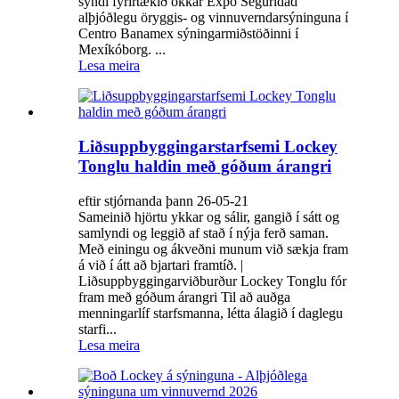
sýndi fyrirtækið okkar Expo Seguridad
alþjóðlegu öryggis- og vinnuverndarsýninguna í
Centro Banamex sýningarmiðstöðinni í
Mexíkóborg. ...
Lesa meira
Liðsuppbyggingarstarfsemi Lockey
Tonglu haldin með góðum árangri
eftir stjórnanda þann 26-05-21
Sameinið hjörtu ykkar og sálir, gangið í sátt og
samlyndi og leggið af stað í nýja ferð saman.
Með einingu og ákveðni munum við sækja fram
á við í átt að bjartari framtíð. |
Liðsuppbyggingarviðburður Lockey Tonglu fór
fram með góðum árangri Til að auðga
menningarlíf starfsmanna, létta álagið í daglegu
starfi...
Lesa meira