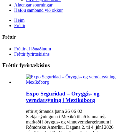
Algengar spurningar
Hafðu samband við okkur
Heim
Fréttir
Fréttir
Fréttir af iðnaðinum
Fréttir fyrirtækisins
Fréttir fyrirtækisins
Expo Seguridad – Öryggis- og
verndarsýning | Mexíkóborg
eftir stjórnanda þann 26-06-02
Sækja sýninguna í Mexíkó til að kanna nýja
markaði í öryggis- og vinnuverndargeiranum í
Rómönsku Ameríku. Dagana 2. til 4. júní 2026