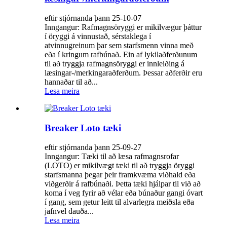
eftir stjórnanda þann 25-10-07
Inngangur: Rafmagnsöryggi er mikilvægur þáttur
í öryggi á vinnustað, sérstaklega í
atvinnugreinum þar sem starfsmenn vinna með
eða í kringum rafbúnað. Ein af lykilaðferðunum
til að tryggja rafmagnsöryggi er innleiðing á
læsingar-/merkingaraðferðum. Þessar aðferðir eru
hannaðar til að...
Lesa meira
Breaker Loto tæki
eftir stjórnanda þann 25-09-27
Inngangur: Tæki til að læsa rafmagnsrofar
(LOTO) er mikilvægt tæki til að tryggja öryggi
starfsmanna þegar þeir framkvæma viðhald eða
viðgerðir á rafbúnaði. Þetta tæki hjálpar til við að
koma í veg fyrir að vélar eða búnaður gangi óvart
í gang, sem getur leitt til alvarlegra meiðsla eða
jafnvel dauða...
Lesa meira