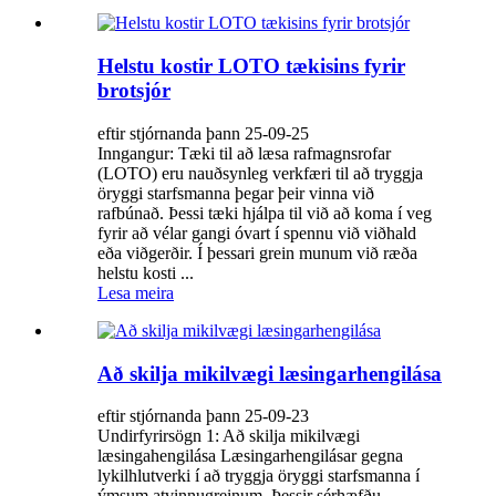
Helstu kostir LOTO tækisins fyrir
brotsjór
eftir stjórnanda þann 25-09-25
Inngangur: Tæki til að læsa rafmagnsrofar
(LOTO) eru nauðsynleg verkfæri til að tryggja
öryggi starfsmanna þegar þeir vinna við
rafbúnað. Þessi tæki hjálpa til við að koma í veg
fyrir að vélar gangi óvart í spennu við viðhald
eða viðgerðir. Í þessari grein munum við ræða
helstu kosti ...
Lesa meira
Að skilja mikilvægi læsingarhengilása
eftir stjórnanda þann 25-09-23
Undirfyrirsögn 1: Að skilja mikilvægi
læsingahengilása Læsingarhengilásar gegna
lykilhlutverki í að tryggja öryggi starfsmanna í
ýmsum atvinnugreinum. Þessir sérhæfðu