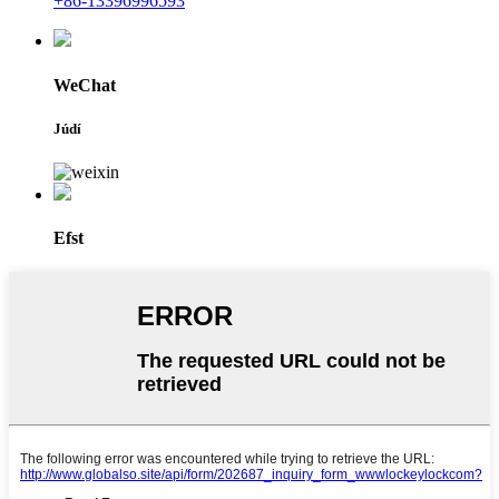
+86-13396996593
WeChat
Júdí
Efst