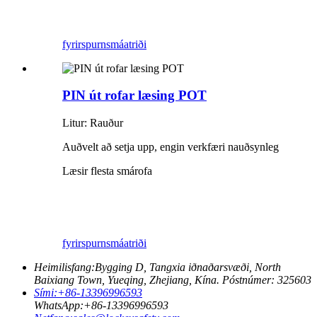
fyrirspurn
smáatriði
PIN út rofar læsing POT
Litur: Rauður
Auðvelt að setja upp, engin verkfæri nauðsynleg
Læsir flesta smárofa
fyrirspurn
smáatriði
Heimilisfang:
Bygging D, Tangxia iðnaðarsvæði, North
Baixiang Town, Yueqing, Zhejiang, Kína. Póstnúmer: 325603
Sími:
+86-13396996593
WhatsApp:
+86-13396996593