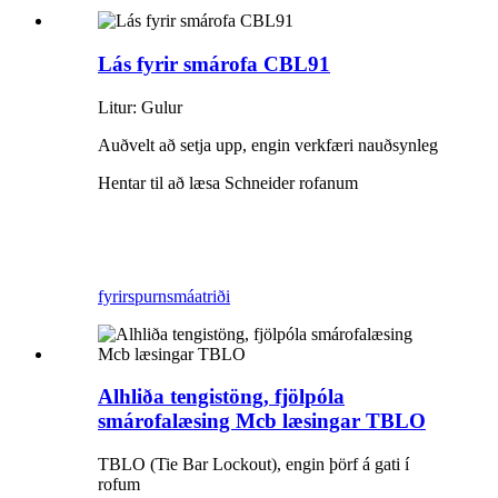
Lás fyrir smárofa CBL91
Litur: Gulur
Auðvelt að setja upp, engin verkfæri nauðsynleg
Hentar til að læsa Schneider rofanum
fyrirspurn
smáatriði
Alhliða tengistöng, fjölpóla
smárofalæsing Mcb læsingar TBLO
TBLO (Tie Bar Lockout), engin þörf á gati í
rofum