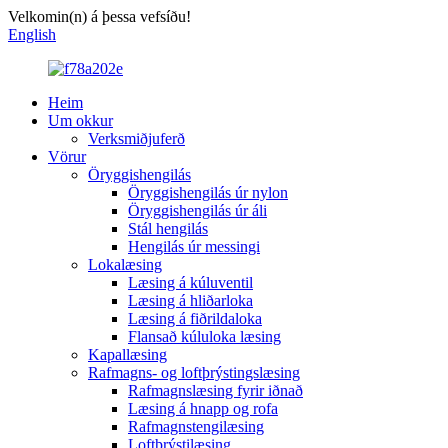
Velkomin(n) á þessa vefsíðu!
English
Heim
Um okkur
Verksmiðjuferð
Vörur
Öryggishengilás
Öryggishengilás úr nylon
Öryggishengilás úr áli
Stál hengilás
Hengilás úr messingi
Lokalæsing
Læsing á kúluventil
Læsing á hliðarloka
Læsing á fiðrildaloka
Flansað kúluloka læsing
Kapallæsing
Rafmagns- og loftþrýstingslæsing
Rafmagnslæsing fyrir iðnað
Læsing á hnapp og rofa
Rafmagnstengilæsing
Loftþrýstilæsing