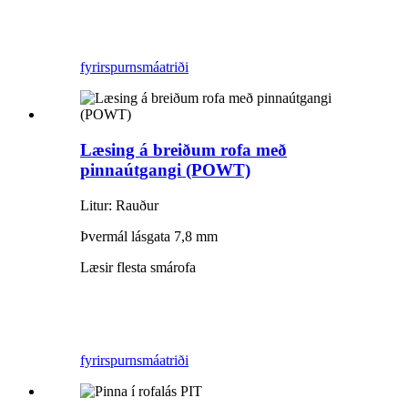
fyrirspurn
smáatriði
Læsing á breiðum rofa með
pinnaútgangi (POWT)
Litur: Rauður
Þvermál lásgata 7,8 mm
Læsir flesta smárofa
fyrirspurn
smáatriði