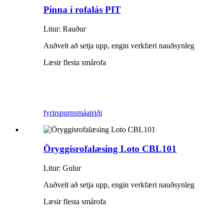
Pinna í rofalás PIT
Litur: Rauður
Auðvelt að setja upp, engin verkfæri nauðsynleg
Læsir flesta smárofa
fyrirspurn
smáatriði
Öryggisrofalæsing Loto CBL101
Litur: Gulur
Auðvelt að setja upp, engin verkfæri nauðsynleg
Læsir flesta smárofa