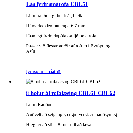
Lás fyrir smárofa CBL51
Litur: rauður, gulur, blár, bleikur
Hámarks klemmulengd 6,7 mm
Fáanlegt fyrir einpóla og fjölpóla rofa
Passar við flestar gerðir af rofum í Evrópu og
Asíu
fyrirspurn
smáatriði
8 holur ál rofalæsing CBL61 CBL62
Litur: Rauður
Auðvelt að setja upp, engin verkfæri nauðsynleg
Hægt er að stilla 8 holur til að læsa