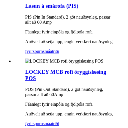
Lásun á smárofa (PIS)
PIS (Pin In Standard), 2 göt nauðsynleg, passar
allt að 60 Amp
Fáanlegt fyrir einpóla og fjölpóla rofa
Auðvelt að setja upp, engin verkfæri nauðsynleg
fyrirspurn
smáatriði
LOCKEY MCB rofi öryggislæsing
POS
POS (Pin Out Standard), 2 göt nauðsynleg,
passar allt að 60Amp
Fáanlegt fyrir einpóla og fjölpóla rofa
Auðvelt að setja upp, engin verkfæri nauðsynleg
fyrirspurn
smáatriði