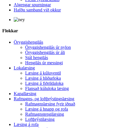
Algengar spurningar
Hafðu samband við okkur
Flokkar
Öryggishengilás
Öryggishengilás úr nylon
Öryggishengilás úr áli
Stál hengilás
Hengilás úr messingi
Lokalæsing
Læsing á kúluventil
Læsing á hliðarloka
Læsing á fiðrildaloka
Flansað kúluloka læsing
Kapallæsing
Rafmagns- og loftþrýstingslæsing
Rafmagnslæsing fyrir iðnað
Læsing á hnapp og rofa
Rafmagnstengilæsing
Loftþrýstilæsing
Læsing á rofa