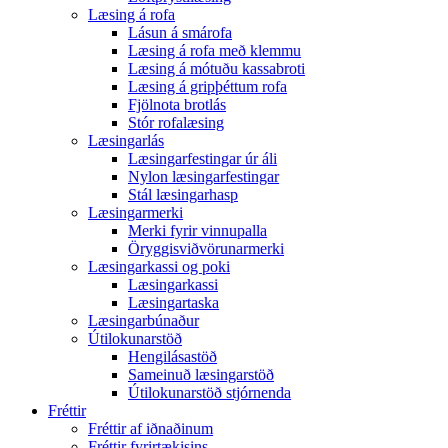
Læsing á rofa
Lásun á smárofa
Læsing á rofa með klemmu
Læsing á mótuðu kassabroti
Læsing á gripþéttum rofa
Fjölnota brotlás
Stór rofalæsing
Læsingarlás
Læsingarfestingar úr áli
Nylon læsingarfestingar
Stál læsingarhasp
Læsingarmerki
Merki fyrir vinnupalla
Öryggisviðvörunarmerki
Læsingarkassi og poki
Læsingarkassi
Læsingartaska
Læsingarbúnaður
Útilokunarstöð
Hengilásastöð
Sameinuð læsingarstöð
Útilokunarstöð stjórnenda
Fréttir
Fréttir af iðnaðinum
Fréttir fyrirtækisins