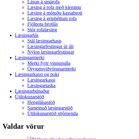
Lásun á smárofa
Læsing á rofa með klemmu
Læsing á mótuðu kassabroti
Læsing á gripþéttum rofa
Fjölnota brotlás
Stór rofalæsing
Læsingarlás
Stál læsingarhasp
Læsingarfestingar úr áli
Nylon læsingarfestingar
Læsingarmerki
Merki fyrir vinnupalla
Öryggisviðvörunarmerki
Læsingarkassi og poki
Læsingarkassi
Læsingartaska
Læsingarbúnaður
Útilokunarstöð
Hengilásastöð
Sameinuð læsingarstöð
Útilokunarstöð stjórnenda
Valdar vörur