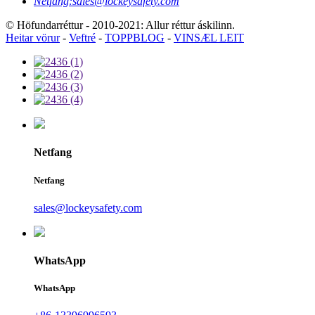
Netfang:
sales@lockeysafety.com
© Höfundarréttur - 2010-2021: Allur réttur áskilinn.
Heitar vörur
-
Veftré
-
TOPPBLOG
-
VINSÆL LEIT
Netfang
Netfang
sales@lockeysafety.com
WhatsApp
WhatsApp