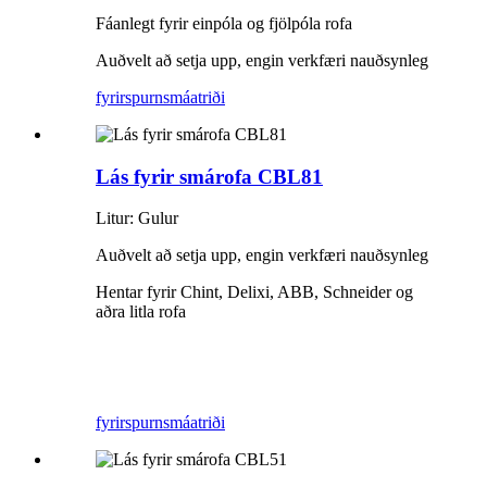
Fáanlegt fyrir einpóla og fjölpóla rofa
Auðvelt að setja upp, engin verkfæri nauðsynleg
fyrirspurn
smáatriði
Lás fyrir smárofa CBL81
Litur: Gulur
Auðvelt að setja upp, engin verkfæri nauðsynleg
Hentar fyrir Chint, Delixi, ABB, Schneider og
aðra litla rofa
fyrirspurn
smáatriði