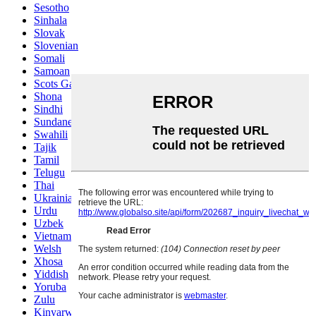
Sesotho
Sinhala
Slovak
Slovenian
Somali
Samoan
Scots Gaelic
Shona
Sindhi
Sundanese
Swahili
Tajik
Tamil
Telugu
Thai
Ukrainian
Urdu
Uzbek
Vietnamese
Welsh
Xhosa
Yiddish
Yoruba
Zulu
Kinyarwanda