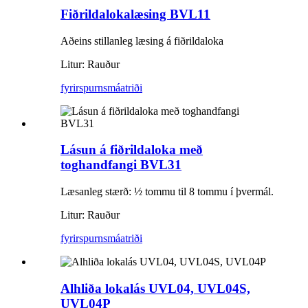
Fiðrildalokalæsing BVL11
Aðeins stillanleg læsing á fiðrildaloka
Litur: Rauður
fyrirspurn
smáatriði
Lásun á fiðrildaloka með
toghandfangi BVL31
Læsanleg stærð: ½ tommu til 8 tommu í þvermál.
Litur: Rauður
fyrirspurn
smáatriði
Alhliða lokalás UVL04, UVL04S,
UVL04P