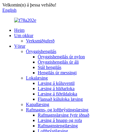
Velkomin(n) á þessa vefsíðu!
English
Heim
Um okkur
Verksmiðjuferð
Vörur
Öryggishengilás
Öryggishengilás úr nylon
Öryggishengilás úr áli
Stál hengilás
Hengilás úr messingi
Lokalæsing
Læsing á kúluventil
Læsing á hliðarloka
Læsing á fiðrildaloka
Flansað kúluloka læsing
Kapallæsing
Rafmagns- og loftþrýstingslæsing
Rafmagnslæsing fyrir iðnað
Læsing á hnapp og rofa
Rafmagnstengilæsing
Loftþrýstilæsing