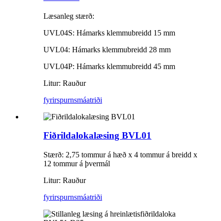
Læsanleg stærð:
UVL04S: Hámarks klemmubreidd 15 mm
UVL04: Hámarks klemmubreidd 28 mm
UVL04P: Hámarks klemmubreidd 45 mm
Litur: Rauður
fyrirspurn
smáatriði
Fiðrildalokalæsing BVL01
Stærð: 2,75 tommur á hæð x 4 tommur á breidd x
12 tommur á þvermál
Litur: Rauður
fyrirspurn
smáatriði