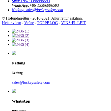
Sími:
+86-13396996593
WhatsApp:
+86-13396996593
Netfang:
sales@lockeysafety.com
© Höfundarréttur - 2010-2021: Allur réttur áskilinn.
Heitar vörur
-
Veftré
-
TOPPBLOG
-
VINSÆL LEIT
Netfang
Netfang
sales@lockeysafety.com
WhatsApp
WhatsApp