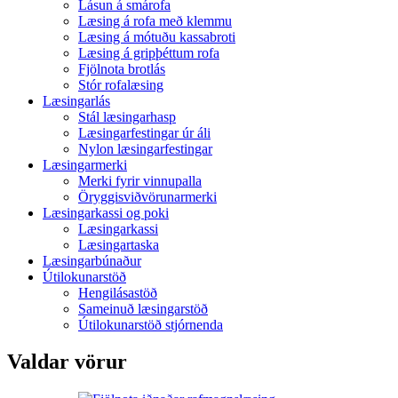
Lásun á smárofa
Læsing á rofa með klemmu
Læsing á mótuðu kassabroti
Læsing á gripþéttum rofa
Fjölnota brotlás
Stór rofalæsing
Læsingarlás
Stál læsingarhasp
Læsingarfestingar úr áli
Nylon læsingarfestingar
Læsingarmerki
Merki fyrir vinnupalla
Öryggisviðvörunarmerki
Læsingarkassi og poki
Læsingarkassi
Læsingartaska
Læsingarbúnaður
Útilokunarstöð
Hengilásastöð
Sameinuð læsingarstöð
Útilokunarstöð stjórnenda
Valdar vörur