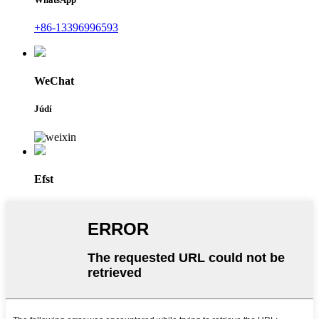
+86-13396996593
WeChat
Júdí
Efst