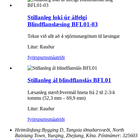
Stillanleg loki úr álfelgi
Blindflanslæsing BFL01-03
Tekur við allt að 4 stjórnunargötum til læsingar
Litur: Rauður
fyrirspurn
smáatriði
Stillanleg ál blindflanslás BFL01
Læsanleg stærð:
Þvermál hneta frá 2 til 2-3/4
tommu (52,3 mm – 69,9 mm)
Litur: Rauður
fyrirspurn
smáatriði
Heimilisfang:
Bygging D, Tangxia iðnaðarsvæði, North
Baixiang Town, Yueqing, Zhejiang, Kína. Póstnúmer: 325603