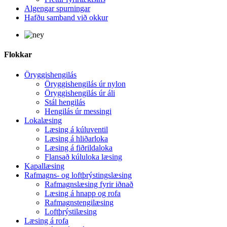
Algengar spurningar
Hafðu samband við okkur
Flokkar
Öryggishengilás
Öryggishengilás úr nylon
Öryggishengilás úr áli
Stál hengilás
Hengilás úr messingi
Lokalæsing
Læsing á kúluventil
Læsing á hliðarloka
Læsing á fiðrildaloka
Flansað kúluloka læsing
Kapallæsing
Rafmagns- og loftþrýstingslæsing
Rafmagnslæsing fyrir iðnað
Læsing á hnapp og rofa
Rafmagnstengilæsing
Loftþrýstilæsing
Læsing á rofa