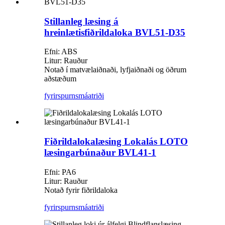
Stillanleg læsing á
hreinlætisfiðrildaloka BVL51-D35
Efni: ABS
Litur: Rauður
Notað í matvælaiðnaði, lyfjaiðnaði og öðrum
aðstæðum
fyrirspurn
smáatriði
Fiðrildalokalæsing Lokalás LOTO
læsingarbúnaður BVL41-1
Efni: PA6
Litur: Rauður
Notað fyrir fiðrildaloka
fyrirspurn
smáatriði