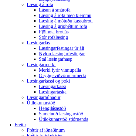
Læsing á rofa
Lásun á smárofa
Læsing á rofa með klemmu
Læsing á mótuðu kassabroti
Læsing á gripþéttum rofa
Fjölnota brotlás
Stór rofalæsing
Læsingarlás
Læsingarfestingar úr áli
Nylon læsingarfestingar
Stál læsingarhasp
Læsingarmerki
Merki fyrir vinnupalla
Öryggisviðvörunarmerki
Læsingarkassi og poki
Læsingarkassi
Læsingartaska
Læsingarbúnaður
Útilokunarstöð
Hengilásastöð
Sameinuð læsingarstöð
Útilokunarstöð stjórnenda
Fréttir
Fréttir af iðnaðinum
Fréttir fyrirtækisins