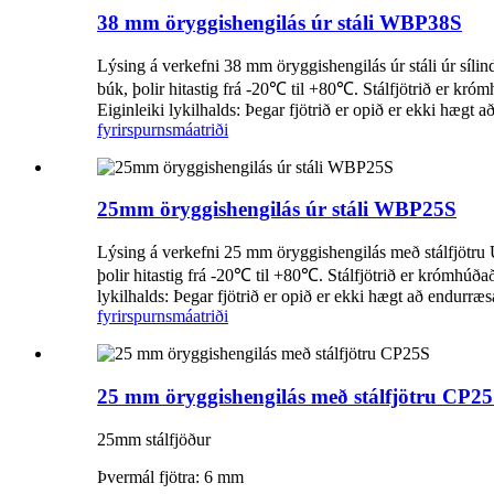
38 mm öryggishengilás úr stáli WBP38S
Lýsing á verkefni 38 mm öryggishengilás úr stáli úr sílin
búk, þolir hitastig frá -20℃ til +80℃. Stálfjötrið er króm
Eiginleiki lykilhalds: Þegar fjötrið er opið er ekki hægt a
fyrirspurn
smáatriði
25mm öryggishengilás úr stáli WBP25S
Lýsing á verkefni 25 mm öryggishengilás með stálfjötru 
þolir hitastig frá -20℃ til +80℃. Stálfjötrið er krómhúðað
lykilhalds: Þegar fjötrið er opið er ekki hægt að endurræsa
fyrirspurn
smáatriði
25 mm öryggishengilás með stálfjötru CP2
25mm stálfjöður
Þvermál fjötra: 6 mm