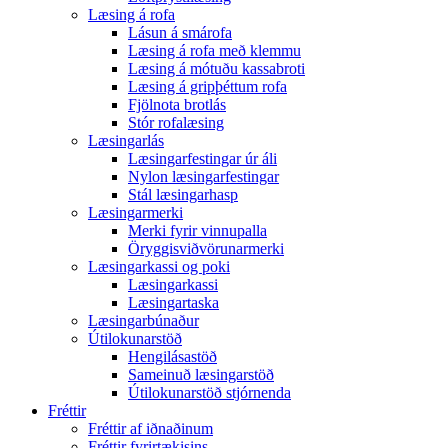
Læsing á rofa
Lásun á smárofa
Læsing á rofa með klemmu
Læsing á mótuðu kassabroti
Læsing á gripþéttum rofa
Fjölnota brotlás
Stór rofalæsing
Læsingarlás
Læsingarfestingar úr áli
Nylon læsingarfestingar
Stál læsingarhasp
Læsingarmerki
Merki fyrir vinnupalla
Öryggisviðvörunarmerki
Læsingarkassi og poki
Læsingarkassi
Læsingartaska
Læsingarbúnaður
Útilokunarstöð
Hengilásastöð
Sameinuð læsingarstöð
Útilokunarstöð stjórnenda
Fréttir
Fréttir af iðnaðinum
Fréttir fyrirtækisins