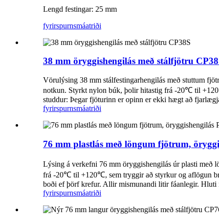
Lengd festingar: 25 mm
fyrirspurn
smáatriði
38 mm öryggishengilás með stálfjötru CP3
Vörulýsing 38 mm stálfestingarhengilás með stuttum fjöt
notkun. Styrkt nylon búk, þolir hitastig frá -20℃ til +1
studdur: Þegar fjöturinn er opinn er ekki hægt að fjarlæg
fyrirspurn
smáatriði
76 mm plastlás með löngum fjötrum, örygg
Lýsing á verkefni 76 mm öryggishengilás úr plasti með lön
frá -20℃ til +120℃, sem tryggir að styrkur og aflögun bro
boði ef þörf krefur. Allir mismunandi litir fáanlegir. Hluti 
fyrirspurn
smáatriði