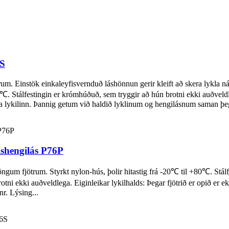
8S
rum. Einstök einkaleyfisvernduð láshönnun gerir kleift að skera lykla
20℃. Stálfestingin er krómhúðuð, sem tryggir að hún brotni ekki auðveld
ja lykilinn. Þannig getum við haldið lyklinum og hengilásnum saman þega
ishengilás P76P
gum fjötrum. Styrkt nylon-hús, þolir hitastig frá -20℃ til +80℃. Stálfjö
tni ekki auðveldlega. Eiginleikar lykilhalds: Þegar fjötrið er opið er ek
nr. Lýsing...