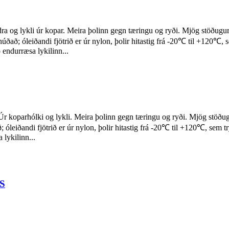
dra og lykli úr kopar. Meira þolinn gegn tæringu og ryði. Mjög stöðugur
húðað; óleiðandi fjötrið er úr nylon, þolir hitastig frá -20℃ til +120℃,
ð endurræsa lykilinn...
Úr koparhólki og lykli. Meira þolinn gegn tæringu og ryði. Mjög stöðug
; óleiðandi fjötrið er úr nylon, þolir hitastig frá -20℃ til +120℃, sem t
 lykilinn...
5S