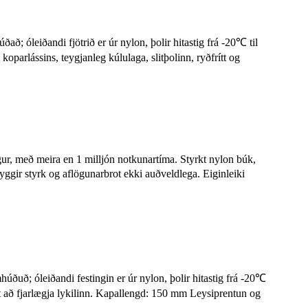
að; óleiðandi fjötrið er úr nylon, þolir hitastig frá -20℃ til
koparlássins, teygjanleg kúlulaga, slitþolinn, ryðfrítt og
ur, með meira en 1 milljón notkunartíma. Styrkt nylon búk,
ryggir styrk og aflögunarbrot ekki auðveldlega. Eiginleiki
húðuð; óleiðandi festingin er úr nylon, þolir hitastig frá -20℃
ægt að fjarlægja lykilinn. Kapallengd: 150 mm Leysiprentun og