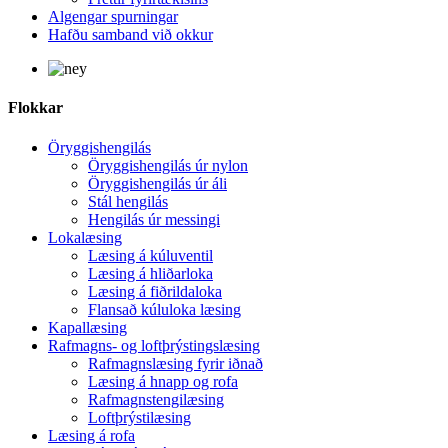
Algengar spurningar
Hafðu samband við okkur
Flokkar
Öryggishengilás
Öryggishengilás úr nylon
Öryggishengilás úr áli
Stál hengilás
Hengilás úr messingi
Lokalæsing
Læsing á kúluventil
Læsing á hliðarloka
Læsing á fiðrildaloka
Flansað kúluloka læsing
Kapallæsing
Rafmagns- og loftþrýstingslæsing
Rafmagnslæsing fyrir iðnað
Læsing á hnapp og rofa
Rafmagnstengilæsing
Loftþrýstilæsing
Læsing á rofa