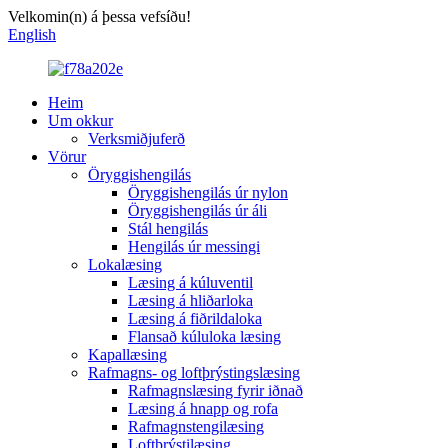
Velkomin(n) á þessa vefsíðu!
English
Heim
Um okkur
Verksmiðjuferð
Vörur
Öryggishengilás
Öryggishengilás úr nylon
Öryggishengilás úr áli
Stál hengilás
Hengilás úr messingi
Lokalæsing
Læsing á kúluventil
Læsing á hliðarloka
Læsing á fiðrildaloka
Flansað kúluloka læsing
Kapallæsing
Rafmagns- og loftþrýstingslæsing
Rafmagnslæsing fyrir iðnað
Læsing á hnapp og rofa
Rafmagnstengilæsing
Loftþrýstilæsing