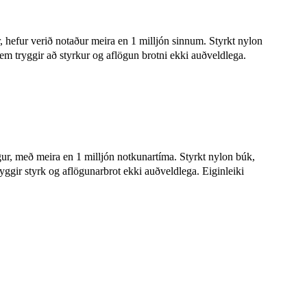
, hefur verið notaður meira en 1 milljón sinnum. Styrkt nylon
 sem tryggir að styrkur og aflögun brotni ekki auðveldlega.
ur, með meira en 1 milljón notkunartíma. Styrkt nylon búk,
ryggir styrk og aflögunarbrot ekki auðveldlega. Eiginleiki