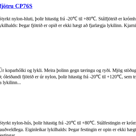
lfjötru CP76S
rkt nylon-hluti, þolir hitastig frá -20℃ til +80℃. Stálfjötrið er krómhúð
lhalds: Þegar fjötrið er opið er ekki hægt að fjarlægja lykilinn. Kjarni 
Úr koparhólki og lykli. Meira þolinn gegn tæringu og ryði. Mjög stöðug
; óleiðandi fjötrið er úr nylon, þolir hitastig frá -20℃ til +120℃, sem t
 lykilinn...
tyrkt nylon-hús, þolir hitastig frá -20℃ til +80℃. Stálfestingin er króm
auðveldlega. Eiginleikar lykilhalds: Þegar festingin er opin er ekki h
estingar...