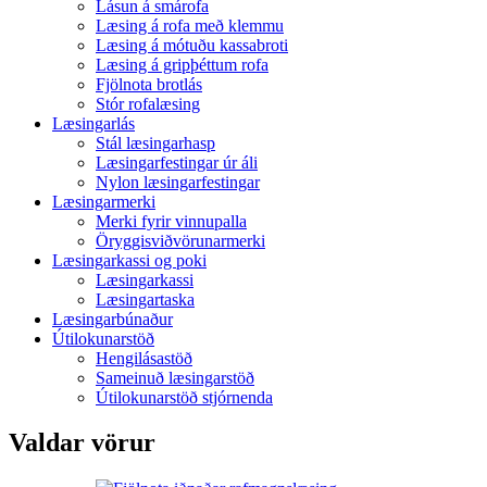
Lásun á smárofa
Læsing á rofa með klemmu
Læsing á mótuðu kassabroti
Læsing á gripþéttum rofa
Fjölnota brotlás
Stór rofalæsing
Læsingarlás
Stál læsingarhasp
Læsingarfestingar úr áli
Nylon læsingarfestingar
Læsingarmerki
Merki fyrir vinnupalla
Öryggisviðvörunarmerki
Læsingarkassi og poki
Læsingarkassi
Læsingartaska
Læsingarbúnaður
Útilokunarstöð
Hengilásastöð
Sameinuð læsingarstöð
Útilokunarstöð stjórnenda
Valdar vörur