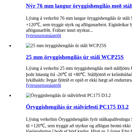
Nýr 76 mm langur öryggishengilás með stá
Lýsing á verkefni 76 mm langur öryggishengilás úr stáli Sty
+120℃, sem tryggir styrk og aflögunarbrot. Eiginleikar lyki
aflögunarfrítt. Frábær innri styrkur...
fyrirspurn
smáatriði
25 mm öryggishengilás úr stáli WCP25S
Lýsing á verkefni 25 mm öryggishengilás með stálfjötru 
þolir hitastig frá -20℃ til +80℃. Stálfjötrið er krómhúðað
lykilhalds: Þegar fjötrið er opið er ekki hægt að endurræsa
fyrirspurn
smáatriði
Öryggishengilás úr stálvírfesti PC175 D3.2
Lýsing verkefnis Öryggishengilás fyrir stálkapalfestingu S
til +120℃, sem tryggir að styrkur og aflögun brotni ekki 
lógógrafering í boði ef þörf krefur. Hluti nr. Lýsing Efni f