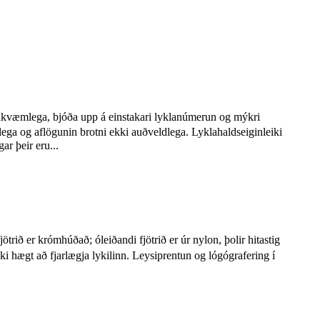
 nákvæmlega, bjóða upp á einstakari lyklanúmerun og mýkri
lega og aflögunin brotni ekki auðveldlega. Lyklahaldseiginleiki
r þeir eru...
trið er krómhúðað; óleiðandi fjötrið er úr nylon, þolir hitastig
ki hægt að fjarlægja lykilinn. Leysiprentun og lógógrafering í